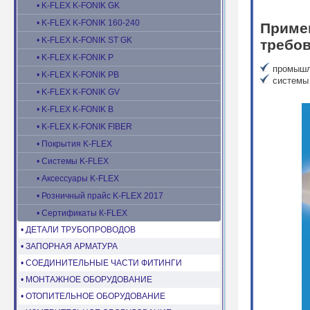
• K-FLEX K-FONIK GK
• K-FLEX K-FONIK 160-240
Прим
• K-FLEX K-FONIK ST GK
требов
• K-FLEX K-FONIK P
промышл
• K-FLEX K-FONIK PB
системы 
• K-FLEX K-FONIK GV
• K-FLEX K-FONIK B
• K-FLEX K-FONIK FIBER
• Покрытия K-FLEX
• Системы K-FLEX
• Аксессуары K-FLEX
• Розничный прайс K-FLEX 2017
• Сертификаты К-FLEX
• ДЕТАЛИ ТРУБОПРОВОДОВ
• ЗАПОРНАЯ АРМАТУРА
• СОЕДИНИТЕЛЬНЫЕ ЧАСТИ ФИТИНГИ
• МОНТАЖНОЕ ОБОРУДОВАНИЕ
• ОТОПИТЕЛЬНОЕ ОБОРУДОВАНИЕ