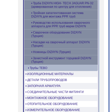
• Труба DIZAYN HIGH- TECH JAGUAR PN-32
(армированная по центру для отопления)
• Тройная запатентованная система
DIZAYN для монтажа PPR труб
• Руководство использования сварочного
аппарата для PPR труб марки DIZAYN
• Сварочное оборудование DIZAYN
(Турция)
• Насадки на сварочный аппарат DIZAYN
(Турция)
• Ножницы DIZAYN (Турция)
• Зачистной инструмент торцевой DIZAYN
(Турция)
• Трубы TEBO
• ИЗОЛЯЦИОННЫЕ МАТЕРИАЛЫ
• ДЕТАЛИ ТРУБОПРОВОДОВ
• ЗАПОРНАЯ АРМАТУРА
• СОЕДИНИТЕЛЬНЫЕ ЧАСТИ ФИТИНГИ
• МОНТАЖНОЕ ОБОРУДОВАНИЕ
• ОТОПИТЕЛЬНОЕ ОБОРУДОВАНИЕ
• ИЗМЕРИТЕЛЬНОЕ ОБОРУДОВАНИЕ