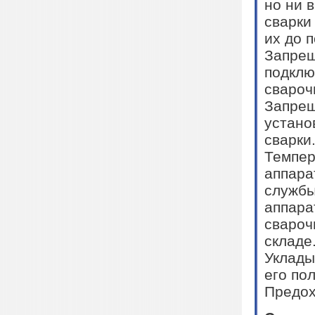
но ни 
сварки
их до 
Запрещ
подклю
свароч
Запрещ
устано
сварки
Темпер
аппара
службы
аппара
свароч
складе
Уклады
его по
Предох