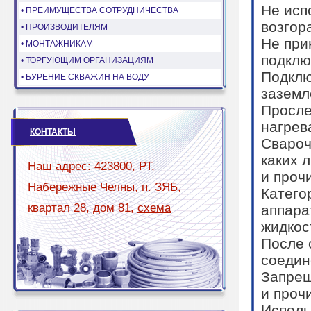
Не исп
• ПРЕИМУЩЕСТВА СОТРУДНИЧЕСТВА
возгор
• ПРОИЗВОДИТЕЛЯМ
Не при
• МОНТАЖНИКАМ
подклю
• ТОРГУЮЩИМ ОРГАНИЗАЦИЯМ
Подклю
• БУРЕНИЕ СКВАЖИН НА ВОДУ
заземл
Просле
нагрев
КОНТАКТЫ
Свароч
каких 
Наш адрес: 423800, РТ,
и проч
Набережные Челны, п. ЗЯБ,
Катего
квартал 28, дом 81,
схема
аппара
жидкос
После 
соедин
Запрещ
и проч
Исполь