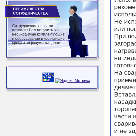
рекоме
ПРЕИМУЩЕСТВА
исполь
СОТРУДНИЧЕСТВА
Не исп
Сотрудничество с нами
или по
позволит Вам получить все
необходимые комплектующие
При по
и оборудование в кротчайшие
загора
сроки и по разумным ценам.
нагрев
на инд
готовн
На сва
примен
диамет
Вставл
насадк
торопя
части 
сварив
и не з